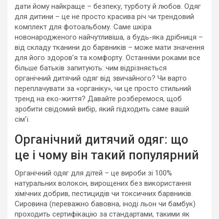
дати йому найкраще – безпеку, турботу й любов. Одяг
для дитини – це не просто красива річ чи трендовий
комплект для фотоальбому. Саме шкіра
новонародженого найчутливіша, а будь-яка дрібниця –
від складу тканини до барвників – може мати значення
для його здоров’я та комфорту. Останніми роками все
більше батьків запитують: чим відрізняється
органічний дитячий одяг від звичайного? Чи варто
переплачувати за «органіку», чи це просто стильний
тренд на еко-життя? Давайте розберемося, щоб
зробити свідомий вибір, який підходить саме вашій
сім’ї.
Органічний дитячий одяг: що
це і чому він такий популярний
Органічний одяг для дітей – це вироби зі 100%
натуральних волокон, вирощених без використання
хімічних добрив, пестицидів чи токсичних барвників.
Сировина (переважно бавовна, іноді льон чи бамбук)
проходить сертифікацію за стандартами, такими як