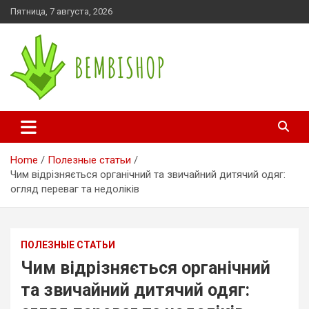
Skip
Пятница, 7 августа, 2026
to
content
bembishop.com.ua
Home
Полезные статьи
Чим відрізняється органічний та звичайний дитячий одяг:
огляд переваг та недоліків
ПОЛЕЗНЫЕ СТАТЬИ
Чим відрізняється органічний
та звичайний дитячий одяг: