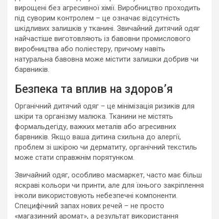
вирощені без агресивної хімії. Виробництво проходить
під суворим контролем – це означає відсутність
шкідливих залишків у тканині. Звичайний дитячий одяг
найчастіше виготовляють із бавовни промислового
виробництва або поліестеру, причому навіть
натуральна бавовна може містити залишки добрив чи
барвників.
Безпека та вплив на здоров’я
Органічний дитячий одяг – це мінімізація ризиків для
шкіри та організму малюка. Тканини не містять
формальдегіду, важких металів або агресивних
барвників. Якщо ваша дитина схильна до алергії,
проблем зі шкірою чи дерматиту, органічний текстиль
може стати справжнім порятунком.
Звичайний одяг, особливо масмаркет, часто має більш
яскраві кольори чи принти, але для їхнього закріплення
інколи використовують небезпечні компоненти.
Специфічний запах нових речей – не просто
«магазинний аромат», а результат використання