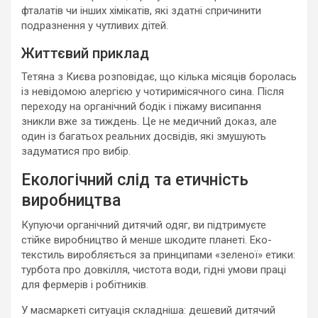
фталатів чи інших хімікатів, які здатні спричинити
подразнення у чутливих дітей.
Життєвий приклад
Тетяна з Києва розповідає, що кілька місяців боролась
із невідомою алергією у чотиримісячного сина. Після
переходу на органічний бодік і піжаму висипання
зникли вже за тиждень. Це не медичний доказ, але
один із багатьох реальних досвідів, які змушують
задуматися про вибір.
Екологічний слід та етичність
виробництва
Купуючи органічний дитячий одяг, ви підтримуєте
стійке виробництво й менше шкодите планеті. Еко-
текстиль виробляється за принципами «зеленої» етики:
турбота про довкілля, чистота води, гідні умови праці
для фермерів і робітників.
У масмаркеті ситуація складніша: дешевий дитячий