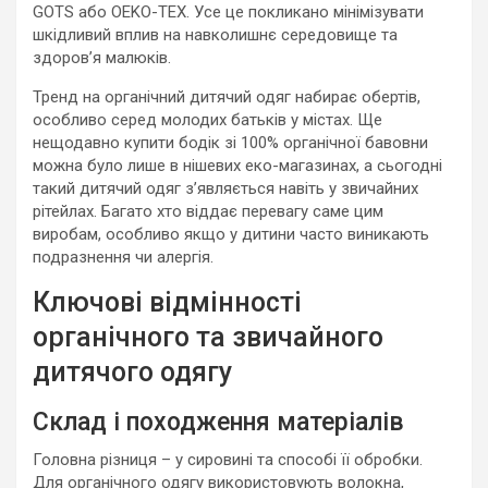
GOTS або OEKO-TEX. Усе це покликано мінімізувати
шкідливий вплив на навколишнє середовище та
здоров’я малюків.
Тренд на органічний дитячий одяг набирає обертів,
особливо серед молодих батьків у містах. Ще
нещодавно купити бодік зі 100% органічної бавовни
можна було лише в нішевих еко-магазинах, а сьогодні
такий дитячий одяг з’являється навіть у звичайних
рітейлах. Багато хто віддає перевагу саме цим
виробам, особливо якщо у дитини часто виникають
подразнення чи алергія.
Ключові відмінності
органічного та звичайного
дитячого одягу
Склад і походження матеріалів
Головна різниця – у сировині та способі її обробки.
Для органічного одягу використовують волокна,