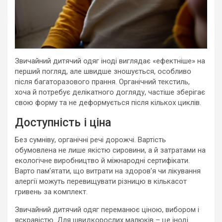
Звичайний дитячий одяг іноді виглядає «ефектніше» на
перший погляд, але швидше зношується, особливо
після багаторазового прання. Органічний текстиль,
хоча й потребує делікатного догляду, частіше зберігає
свою форму та не деформується після кількох циклів.
Доступність і ціна
Без сумніву, органічні речі дорожчі. Вартість
обумовлена не лише якістю сировини, а й затратами на
екологічне виробництво й міжнародні сертифікати.
Варто пам’ятати, що витрати на здоров’я чи лікування
алергії можуть перевищувати різницю в кількасот
гривень за комплект.
Звичайний дитячий одяг переманює ціною, вибором і
яскравістю. Для швидкорослих малюків – це іноді