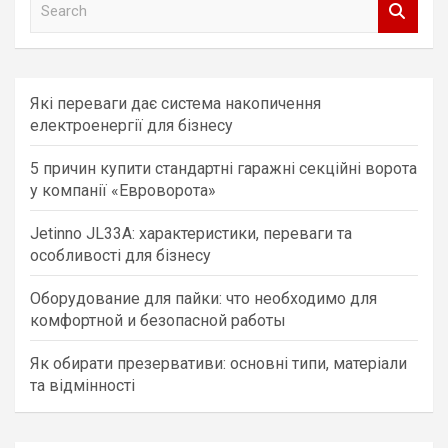
e
a
r
c
Які переваги дає система накопичення
h
електроенергії для бізнесу
5 причин купити стандартні гаражні секційні ворота
у компанії «Евроворота»
Jetinno JL33A: характеристики, переваги та
особливості для бізнесу
Оборудование для пайки: что необходимо для
комфортной и безопасной работы
Як обирати презервативи: основні типи, матеріали
та відмінності