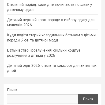
Стильний період: коли діти починають повзати у
дитячому одязі
Дитячий перший крок: поради з вибору одягу для
малюків 2026
Куди подіти старий холодильник батькам з дітьми:
поради б’юті та дитячої моди
Батьківство і розлучення: скільки коштує
розлучення з дітьми у 2026
Дитячий одяг 2026: стиль та комфорт для активних
дітей
Поиск
Поиск