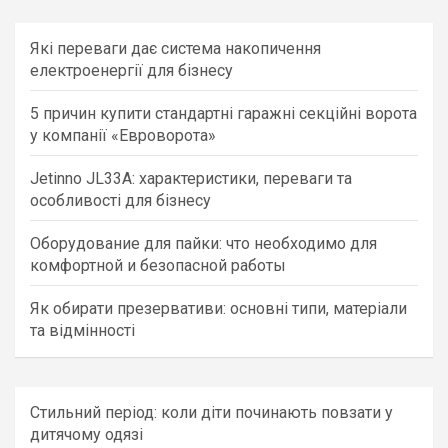
r
c
Які переваги дає система накопичення
h
електроенергії для бізнесу
5 причин купити стандартні гаражні секційні ворота
у компанії «Евроворота»
Jetinno JL33A: характеристики, переваги та
особливості для бізнесу
Оборудование для пайки: что необходимо для
комфортной и безопасной работы
Як обирати презервативи: основні типи, матеріали
та відмінності
Стильний період: коли діти починають повзати у
дитячому одязі