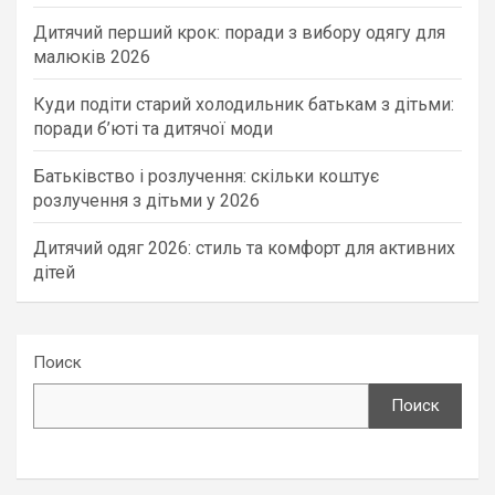
Дитячий перший крок: поради з вибору одягу для
малюків 2026
Куди подіти старий холодильник батькам з дітьми:
поради б’юті та дитячої моди
Батьківство і розлучення: скільки коштує
розлучення з дітьми у 2026
Дитячий одяг 2026: стиль та комфорт для активних
дітей
Поиск
Поиск