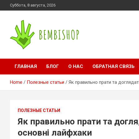
Skip
Суббота, 8 августа, 2026
to
content
bembishop.com.ua
ГЛАВНАЯ
БЛОГ
О НАС
ОБРАТНАЯ СВЯЗЬ
Home
Полезные статьи
Як правильно прати та доглядат
ПОЛЕЗНЫЕ СТАТЬИ
Як правильно прати та догл
основні лайфхаки