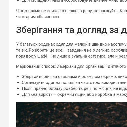
Для складних плям використовуйте дитяче мило або 
Якщо пляма не зникла з першого разу, не панікуйте. К
чи старим «білизною».
Зберігання та догляд за
У багатьох родинах одяг для малюків швидко накопичуєт
та вік. Розібрати це все – завдання не з легких, особл
порядок у шафі – не лише візуальна естетика, але й реа
Маркований список: лайфхаки для організації дитячого
Зберігайте речі за сезонами й розміром окремо, вик
Організуйте одяг на полиці за частотою використання
Після прання одразу розберіть речі по місцях, не від
Для «на виріст» – окремий ящик або коробка з марк