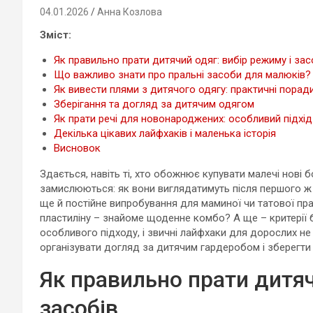
04.01.2026
Анна Козлова
Зміст:
Як правильно прати дитячий одяг: вибір режиму і зас
Що важливо знати про пральні засоби для малюків?
Як вивести плями з дитячого одягу: практичні порад
Зберігання та догляд за дитячим одягом
Як прати речі для новонароджених: особливий підхід
Декілька цікавих лайфхаків і маленька історія
Висновок
Здається, навіть ті, хто обожнює купувати малечі нові 
замислюються: як вони виглядатимуть після першого ж 
ще й постійне випробування для маминої чи татової пр
пластиліну – знайоме щоденне комбо? А ще – критерії 
особливого підходу, і звичні лайфхаки для дорослих не
організувати догляд за дитячим гардеробом і зберегти
Як правильно прати дитяч
засобів