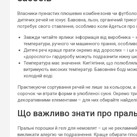
Власники пухнастих плюшевих комбінезонів чи футболок
дитячих речей не існує. Бавовна, льон, органічний трик
потребує свого ставлення, особливо коли йдеться про 
Завжди читайте ярлики: інформація від виробника – 
температури, ручного чи машинного прання, особливо
Дитячі речі краще прати окремо від дорослих – і це 
«дорослого» гардеробу можуть подразнити ніжну шкі
Температура має значення. Кип’ятіння, що полюбляли 
витримують високих температур. Бавовняні боді можна
холодній воді.
Практикуючи сортування речей не лише за кольором, а й
сорочок чи втрати форми в улюбленої сукні. Окремо тр
декоративними елементами – для них обирайте найделік
Що важливо знати про праль
Пральні порошки й гелі для немовлят – це не рекламни
викликати алергію чи подразнення. Краще обирати гіпоа