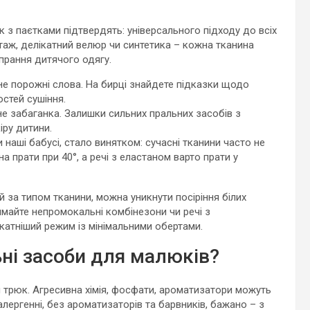
 з паєтками підтвердять: універсального підходу до всіх
отаж, делікатний велюр чи синтетика – кожна тканина
прання дитячого одягу.
не порожні слова. На бирці знайдете підказки щодо
стей сушіння.
не забаганка. Залишки сильних пральних засобів з
ру дитини.
наші бабусі, стало винятком: сучасні тканини часто не
 прати при 40°, а речі з еластаном варто прати у
 за типом тканини, можна уникнути посіріння білих
имайте непромокальні комбінезони чи речі з
атніший режим із мінімальними обертами.
ні засоби для малюків?
й трюк. Агресивна хімія, фосфати, ароматизатори можуть
лергенні, без ароматизаторів та барвників, бажано – з