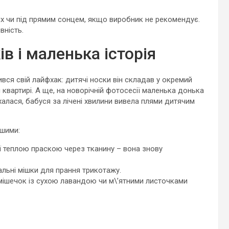
ях чи під прямим сонцем, якщо виробник не рекомендує.
вність.
в і маленька історія
ився свій лайфхак: дитячі носки він складав у окремий
 квартирі. А ще, на новорічній фотосесії маленька донька
лася, бабуся за лічені хвилини вивела плями дитячим
ішими:
її теплою праскою через тканину – вона знову
льні мішки для прання трикотажу.
ї мішечок із сухою лавандою чи м\’ятними листочками