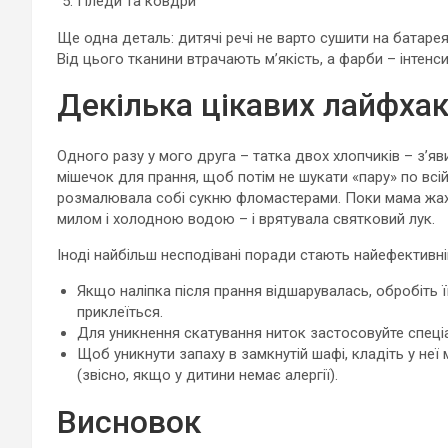
Пледи та ковдри
Ще одна деталь: дитячі речі не варто сушити на батаре
Від цього тканини втрачають м’якість, а фарби – інтенси
Декілька цікавих лайфхакі
Одного разу у мого друга – татка двох хлопчиків – з’яв
мішечок для прання, щоб потім не шукати «пару» по всій
розмалювала собі сукню фломастерами. Поки мама жаха
милом і холодною водою – і врятувала святковий лук.
Іноді найбільш несподівані поради стають найефективн
Якщо наліпка після прання відшарувалась, обробіть 
приклеїться.
Для уникнення скатування ниток застосовуйте спеціа
Щоб уникнути запаху в замкнутій шафі, кладіть у не
(звісно, якщо у дитини немає алергії).
Висновок