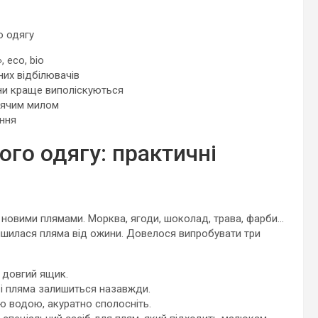
о одягу
 eco, bio
них відбілювачів
ни краще виполіскуються
тячим милом
ння
ого одягу: практичні
 новими плямами. Морква, ягоди, шоколад, трава, фарби…
лишилася пляма від ожини. Довелося випробувати три
у довгий ящик.
 і пляма залишиться назавжди.
ою водою, акуратно сполосніть.