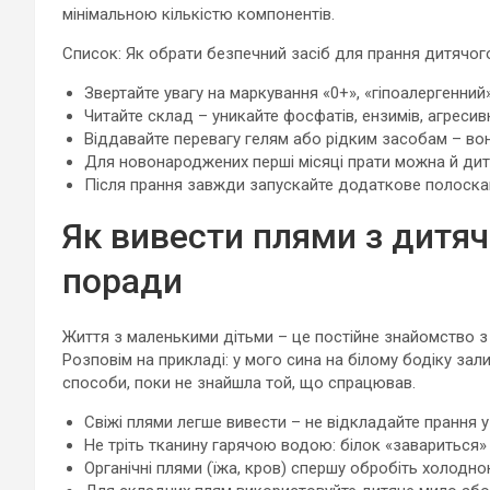
мінімальною кількістю компонентів.
Список: Як обрати безпечний засіб для прання дитячог
Звертайте увагу на маркування «0+», «гіпоалергенний»,
Читайте склад – уникайте фосфатів, ензимів, агресив
Віддавайте перевагу гелям або рідким засобам – во
Для новонароджених перші місяці прати можна й ди
Після прання завжди запускайте додаткове полоска
Як вивести плями з дитяч
поради
Життя з маленькими дітьми – це постійне знайомство з
Розповім на прикладі: у мого сина на білому бодіку за
способи, поки не знайшла той, що спрацював.
Свіжі плями легше вивести – не відкладайте прання 
Не тріть тканину гарячою водою: білок «завариться»
Органічні плями (їжа, кров) спершу обробіть холодн