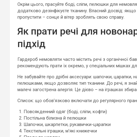
Окрім цього, прасуйте боді, сліпи, пелюшки для немовля
додатково дезінфікуєте тканину. Власний досвід: якщо
пропустити – сонце й вітер зроблять свою справу.
Як прати речі для новон
підхід
Гардероб немовляти часто містить речі з органічної бав
рекомендують прати їх окремо, у спеціальних мішках д
Не забувайте про дрібні аксесуари: шапочки, царапки, нав
пелюшками, якщо дозволяє тип тканини. До речі, я знайо
малечі загострена алергія. Це дієво – на іграшках збира
Список: що обов’язково включати до регулярного пран
Повсякденний одяг (боді, сліпи, кофти)
Постільна білизна й пелюшки
Шапочки, шкарпетки, рукавички-царапки
Текстильні іграшки, м’які книжечки