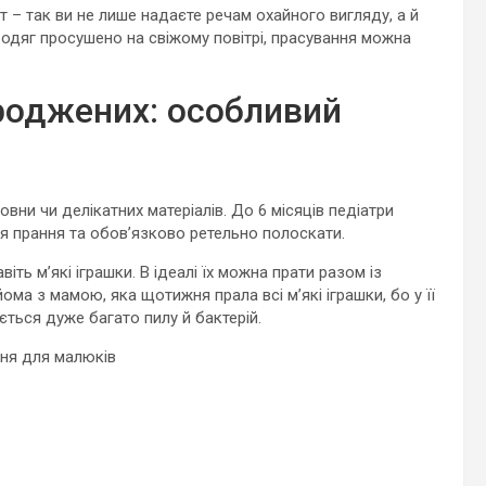
т – так ви не лише надаєте речам охайного вигляду, а й
 одяг просушено на свіжому повітрі, прасування можна
ароджених: особливий
овни чи делікатних матеріалів. До 6 місяців педіатри
ля прання та обов’язково ретельно полоскати.
іть м’які іграшки. В ідеалі їх можна прати разом із
ма з мамою, яка щотижня прала всі м’які іграшки, бо у її
ється дуже багато пилу й бактерій.
ня для малюків