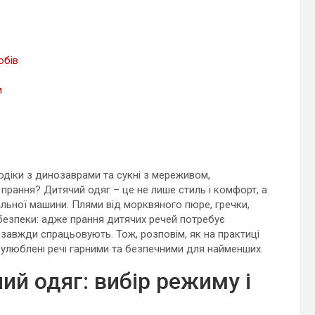
обів
и
бодіки з динозаврами та сукні з мереживом,
прання? Дитячий одяг – це не лише стиль і комфорт, а
альної машини. Плями від морквяного пюре, гречки,
безпеки: адже прання дитячих речей потребує
 завжди спрацьовують. Тож, розповім, як на практиці
 улюблені речі гарними та безпечними для найменших.
ий одяг: вибір режиму і