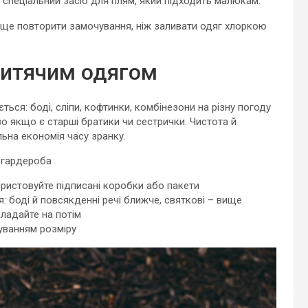
спеціальний засіб для плям, який підходить малюкам.
раще повторити замочування, ніж заливати одяг хлоркою
 дитячим одягом
ься: боді, сліпи, кофтинки, комбінезони на різну погоду
иво якщо є старші братики чи сестрички. Чистота й
льна економія часу зранку.
 гардероба
ористовуйте підписані коробки або пакети
: боді й повсякденні речі ближче, святкові – вище
кладайте на потім
уванням розміру