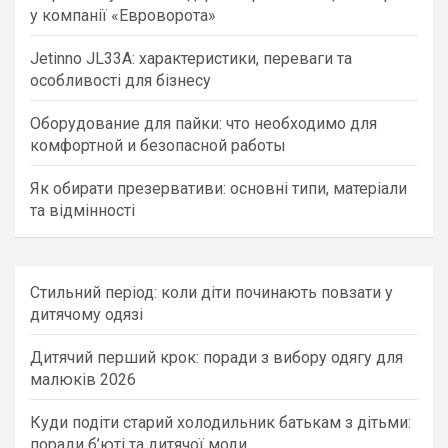
у компанії «Евроворота»
Jetinno JL33A: характеристики, переваги та
особливості для бізнесу
Оборудование для пайки: что необходимо для
комфортной и безопасной работы
Як обирати презервативи: основні типи, матеріали
та відмінності
Стильний період: коли діти починають повзати у
дитячому одязі
Дитячий перший крок: поради з вибору одягу для
малюків 2026
Куди подіти старий холодильник батькам з дітьми:
поради б’юті та дитячої моди