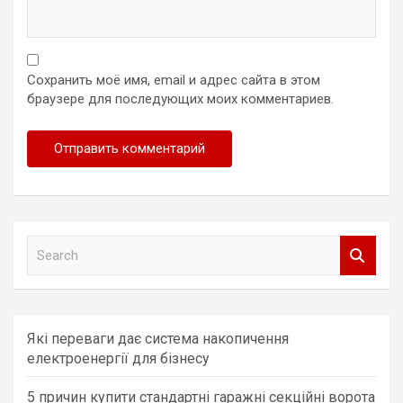
Сохранить моё имя, email и адрес сайта в этом
браузере для последующих моих комментариев.
S
e
a
r
c
Які переваги дає система накопичення
h
електроенергії для бізнесу
5 причин купити стандартні гаражні секційні ворота