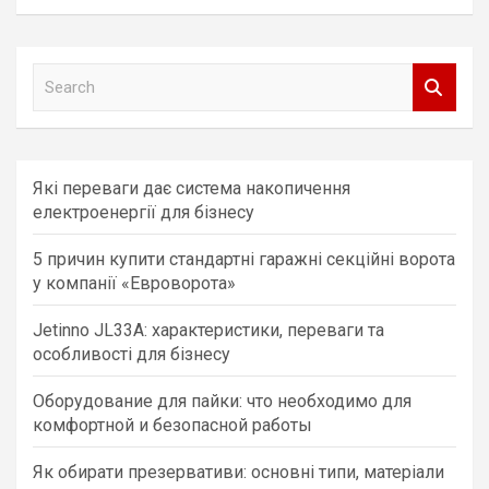
S
e
a
r
c
Які переваги дає система накопичення
h
електроенергії для бізнесу
5 причин купити стандартні гаражні секційні ворота
у компанії «Евроворота»
Jetinno JL33A: характеристики, переваги та
особливості для бізнесу
Оборудование для пайки: что необходимо для
комфортной и безопасной работы
Як обирати презервативи: основні типи, матеріали