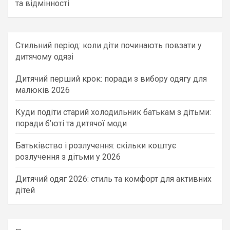
та відмінності
Стильний період: коли діти починають повзати у
дитячому одязі
Дитячий перший крок: поради з вибору одягу для
малюків 2026
Куди подіти старий холодильник батькам з дітьми:
поради б’юті та дитячої моди
Батьківство і розлучення: скільки коштує
розлучення з дітьми у 2026
Дитячий одяг 2026: стиль та комфорт для активних
дітей