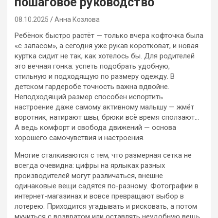
пошаговое руководство
08.10.2025
Анна Козлова
Ребёнок быстро растёт — только вчера кофточка была
«с запасом», а сегодня уже рукав коротковат, и новая
куртка сидит не так, как хотелось бы. Для родителей
это вечная гонка: успеть подобрать удобную,
стильную и подходящую по размеру одежду. В
детском гардеробе точность важна вдвойне.
Неподходящий размер способен испортить
настроение даже самому активному малышу — жмёт
воротник, натирают швы, брюки всё время сползают…
А ведь комфорт и свобода движений — основа
хорошего самочувствия и настроения.
Многие сталкиваются с тем, что размерная сетка не
всегда очевидна: цифры на ярлыках разных
производителей могут различаться, внешне
одинаковые вещи садятся по-разному. Фотографии в
интернет-магазинах и вовсе превращают выбор в
лотерею. Приходится угадывать и рисковать, а потом
мучиться с возвратом или оставлять неудобную вещь