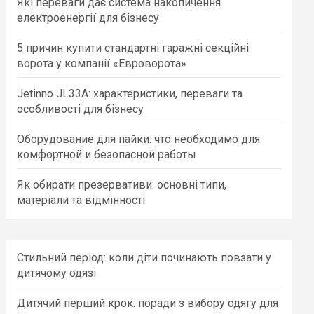
Які переваги дає система накопичення
h
електроенергії для бізнесу
5 причин купити стандартні гаражні секційні
ворота у компанії «Евроворота»
Jetinno JL33A: характеристики, переваги та
особливості для бізнесу
Оборудование для пайки: что необходимо для
комфортной и безопасной работы
Як обирати презервативи: основні типи,
матеріали та відмінності
Стильний період: коли діти починають повзати у
дитячому одязі
Дитячий перший крок: поради з вибору одягу для