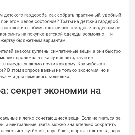
м детского гардероба: как собрать практичный, удобный
 при этом целое состояние? Траты на детский гардероб
вырастают из любимых штанишек, а модные тенденции не
сэкономить на покупке детской одежды возможно — и,
в жертву бюджетным вариантам.
телей знаком: куплены симпатичные вещи, а они быстро
мплект пролежал в шкафу всё лето, так и не
 в никуда, знакомо почти каждому. Как избежать
се? В этом вопросе важны не только экономия, но и
нка — и для семейного кошелька.
а: секрет экономии на
сальные и легко сочетающиеся вещи. Если не гнаться за
ны и нейтральные цвета, можно значительно сократить
 несколько футболок, пара брюк, шорты, толстовка, пара