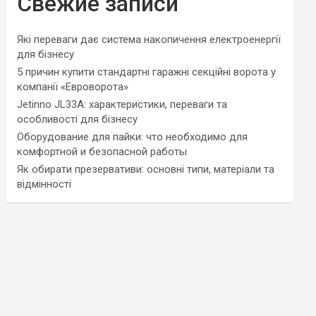
Свежие записи
Які переваги дає система накопичення електроенергії
для бізнесу
5 причин купити стандартні гаражні секційні ворота у
компанії «Евроворота»
Jetinno JL33A: характеристики, переваги та
особливості для бізнесу
Оборудование для пайки: что необходимо для
комфортной и безопасной работы
Як обирати презервативи: основні типи, матеріали та
відмінності