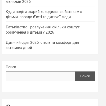
малюків 2026
Куди подіти старий холодильник батькам з
дітьми: поради б’юті та дитячої моди
Батьківство і розлучення: скільки коштує
розлучення з дітьми у 2026
Дитячий одяг 2026: стиль та комфорт для
активних дітей
Поиск
Поиск