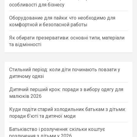
особливості для бізнесу
Оборудование для пайки: что необходимо для
комфортной и безопасной работы
Як обирати презервативи: основні типи, матеріали
та відмінності
Стильний період: коли діти починають повзати у
дитячому одязі
Дитячий перший крок: поради з вибору одягу для
малюків 2026
Куди подіти старий холодильник батькам з дітьми:
поради б’юті та дитячої моди
Батьківство і розлучення: скільки коштує
розлучення з дітьми у 2026