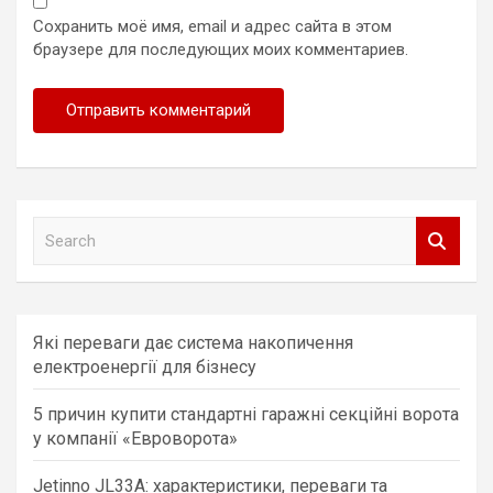
Сохранить моё имя, email и адрес сайта в этом
браузере для последующих моих комментариев.
S
e
a
r
c
Які переваги дає система накопичення
h
електроенергії для бізнесу
5 причин купити стандартні гаражні секційні ворота
у компанії «Евроворота»
Jetinno JL33A: характеристики, переваги та