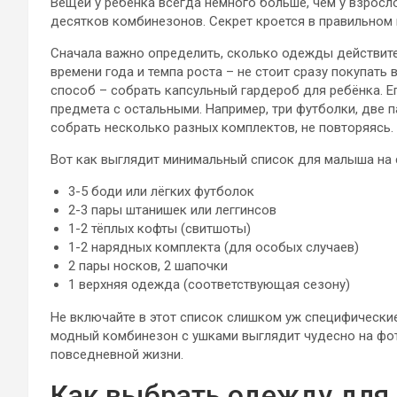
Вещей у ребёнка всегда немного больше, чем у взросло
десятков комбинезонов. Секрет кроется в правильном 
Сначала важно определить, сколько одежды действите
времени года и темпа роста – не стоит сразу покупать
способ – собрать капсульный гардероб для ребёнка. Е
предмета с остальными. Например, три футболки, две 
собрать несколько разных комплектов, не повторяясь.
Вот как выглядит минимальный список для малыша на 
3-5 боди или лёгких футболок
2-3 пары штанишек или леггинсов
1-2 тёплых кофты (свитшоты)
1-2 нарядных комплекта (для особых случаев)
2 пары носков, 2 шапочки
1 верхняя одежда (соответствующая сезону)
Не включайте в этот список слишком уж специфические
модный комбинезон с ушками выглядит чудесно на фот
повседневной жизни.
Как выбрать одежду для 