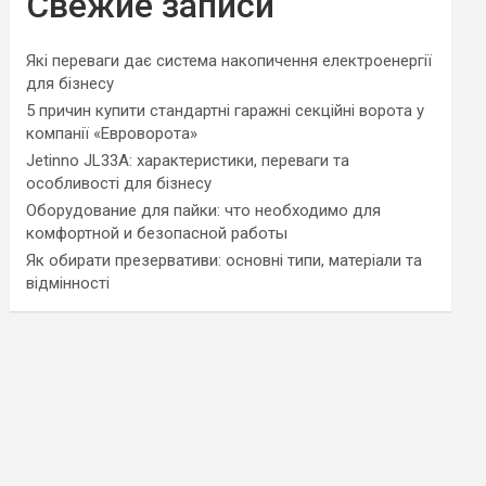
Свежие записи
Які переваги дає система накопичення електроенергії
для бізнесу
5 причин купити стандартні гаражні секційні ворота у
компанії «Евроворота»
Jetinno JL33A: характеристики, переваги та
особливості для бізнесу
Оборудование для пайки: что необходимо для
комфортной и безопасной работы
Як обирати презервативи: основні типи, матеріали та
відмінності