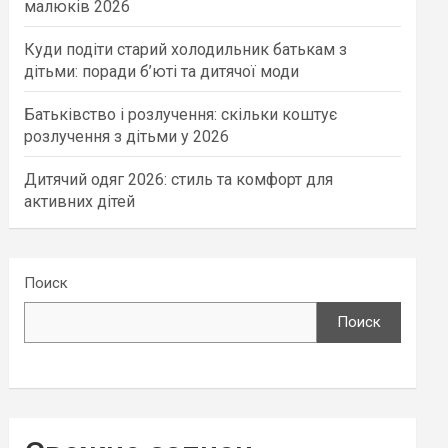
малюків 2026
Куди подіти старий холодильник батькам з
дітьми: поради б’юті та дитячої моди
Батьківство і розлучення: скільки коштує
розлучення з дітьми у 2026
Дитячий одяг 2026: стиль та комфорт для
активних дітей
Поиск
Поиск