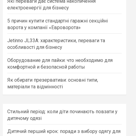
Які переваги дає система накопичення
h
електроенергії для бізнесу
5 причин купити стандартні гаражні секційні
ворота у компанії «Евроворота»
Jetinno JL33A: характеристики, переваги та
особливості для бізнесу
Оборудование для пайки: что необходимо для
комфортной и безопасной работы
Як обирати презервативи: основні типи,
матеріали та відмінності
Стильний період: коли діти починають повзати у
дитячому одязі
Дитячий перший крок: поради з вибору одягу для