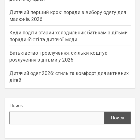
Дитячий перший крок: поради з вибору одягу для
малюків 2026
Куди подіти старий холодильник батькам з дітьми:
поради б’юті та дитячої моди
Батьківство і розлучення: скільки коштує
розлучення з дітьми у 2026
Дитячий одяг 2026: стиль та комфорт для активних
дітей
Поиск
Поиск