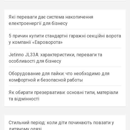
r
c
Які переваги дає система накопичення
h
електроенергії для бізнесу
5 причин купити стандартні гаражні секційні ворота
у компанії «Евроворота»
Jetinno JL33A: характеристики, переваги та
особливості для бізнесу
Оборудование для пайки: что необходимо для
комфортной и безопасной работы
Як обирати презервативи: основні типи, матеріали
та відмінності
Стильний період: коли діти починають повзати у
дитячому одязі