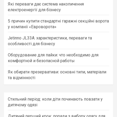
Які переваги дає система накопичення
h
електроенергії для бізнесу
5 причин купити стандартні гаражні секційні ворота
у компанії «Евроворота»
Jetinno JL33A: характеристики, переваги та
особливості для бізнесу
Оборудование для пайки: что необходимо для
комфортной и безопасной работы
Як обирати презервативи: основні типи, матеріали
та відмінності
Стильний період: коли діти починають повзати у
дитячому одязі
Дитячий перший крок: поради з вибору одягу для