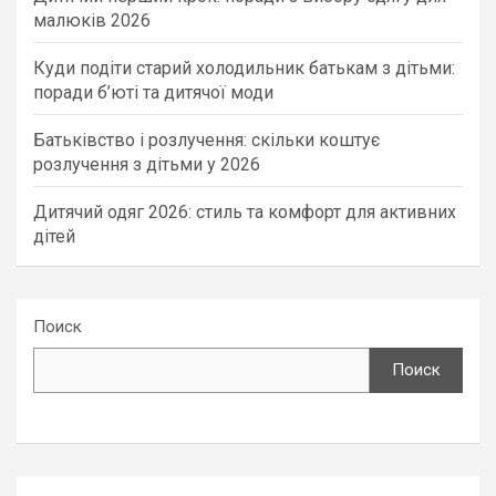
малюків 2026
Куди подіти старий холодильник батькам з дітьми:
поради б’юті та дитячої моди
Батьківство і розлучення: скільки коштує
розлучення з дітьми у 2026
Дитячий одяг 2026: стиль та комфорт для активних
дітей
Поиск
Поиск