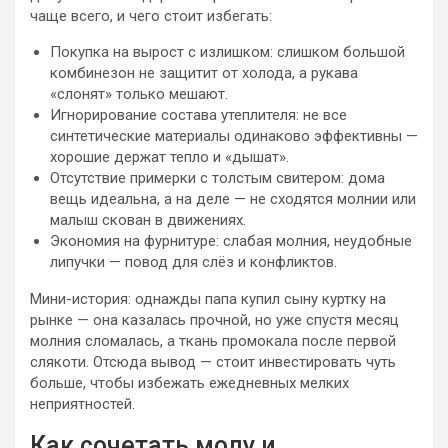
чаще всего, и чего стоит избегать:
Покупка на вырост с излишком: слишком большой
комбинезон не защитит от холода, а рукава
«слонят» только мешают.
Игнорирование состава утеплителя: не все
синтетические материалы одинаково эффективны —
хорошие держат тепло и «дышат».
Отсутствие примерки с толстым свитером: дома
вещь идеальна, а на деле — не сходятся молнии или
малыш скован в движениях.
Экономия на фурнитуре: слабая молния, неудобные
липучки — повод для слёз и конфликтов.
Мини-история: однажды папа купил сыну куртку на
рынке — она казалась прочной, но уже спустя месяц
молния сломалась, а ткань промокала после первой
слякоти. Отсюда вывод — стоит инвестировать чуть
больше, чтобы избежать ежедневных мелких
неприятностей.
Как сочетать моду и