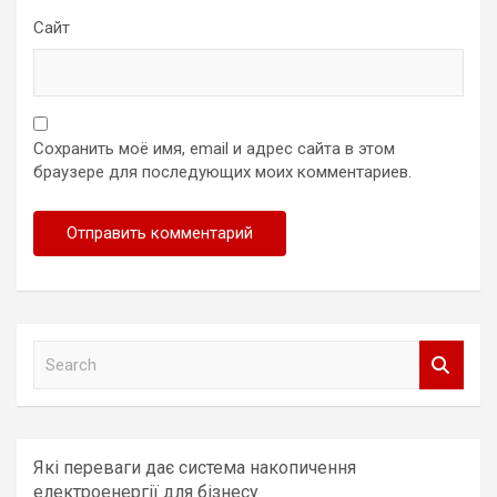
Сайт
Сохранить моё имя, email и адрес сайта в этом
браузере для последующих моих комментариев.
S
e
a
r
c
Які переваги дає система накопичення
h
електроенергії для бізнесу