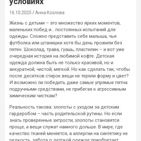
условиях
16.10.2025
Анна Козлова
Жизнь с детьми – это множество ярких моментов,
маленьких побед и… постоянных испытаний для
одежды. Сложно представить себе малыша, чья
футболка или штанишки хотя бы день прожили без
пятен. Шоколад, трава, гуашь, пластилин – и вот уже
очередная история на любимой кофте. Детская
одежда должна быть не только красивой, но и
аккуратной, чистой, мягкой. Но как сделать так, чтобы
после десятков стирок вещи не теряли форму и цвет?
И возможно ли победить даже самые упрямые пятна
подручными средствами, не прибегая к агрессивным
химическим чисткам?
Реальность такова: хлопоты с уходом за детским
гардеробом – часть родительской рутины. Но если
знать проверенные хитрости, хлопоты становятся
проще, а вещи служат намного дольше. В мире, где
качество тканей меняется, а аллергии на синтетику не
редкость, забота о детской одежде приобретает