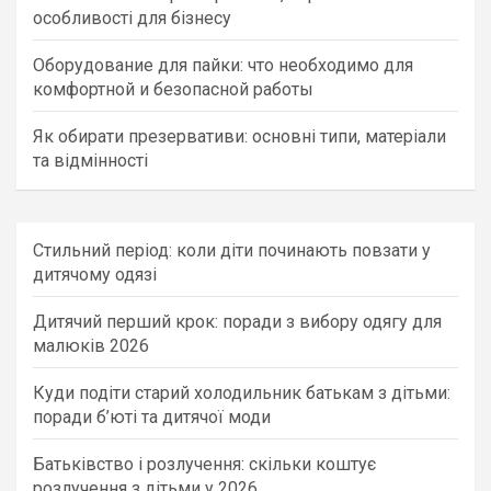
особливості для бізнесу
Оборудование для пайки: что необходимо для
комфортной и безопасной работы
Як обирати презервативи: основні типи, матеріали
та відмінності
Стильний період: коли діти починають повзати у
дитячому одязі
Дитячий перший крок: поради з вибору одягу для
малюків 2026
Куди подіти старий холодильник батькам з дітьми:
поради б’юті та дитячої моди
Батьківство і розлучення: скільки коштує
розлучення з дітьми у 2026