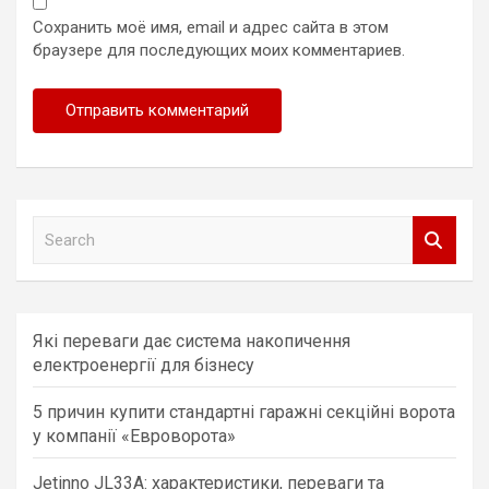
Сохранить моё имя, email и адрес сайта в этом
браузере для последующих моих комментариев.
S
e
a
r
c
Які переваги дає система накопичення
h
електроенергії для бізнесу
5 причин купити стандартні гаражні секційні ворота
у компанії «Евроворота»
Jetinno JL33A: характеристики, переваги та