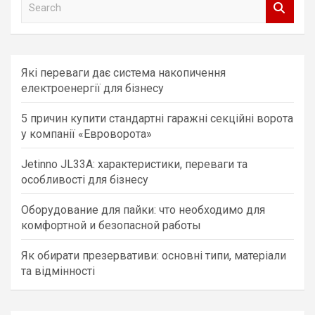
e
a
r
c
Які переваги дає система накопичення
h
електроенергії для бізнесу
5 причин купити стандартні гаражні секційні ворота
у компанії «Евроворота»
Jetinno JL33A: характеристики, переваги та
особливості для бізнесу
Оборудование для пайки: что необходимо для
комфортной и безопасной работы
Як обирати презервативи: основні типи, матеріали
та відмінності