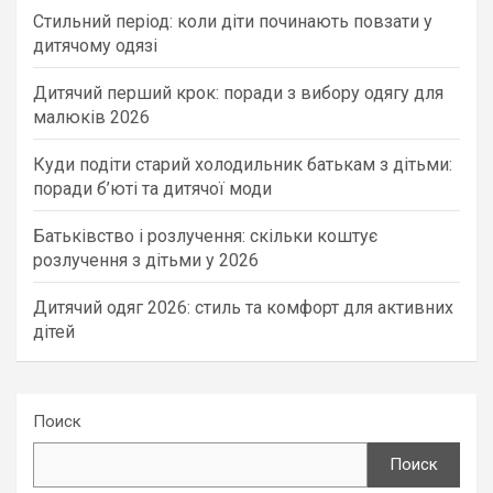
Стильний період: коли діти починають повзати у
дитячому одязі
Дитячий перший крок: поради з вибору одягу для
малюків 2026
Куди подіти старий холодильник батькам з дітьми:
поради б’юті та дитячої моди
Батьківство і розлучення: скільки коштує
розлучення з дітьми у 2026
Дитячий одяг 2026: стиль та комфорт для активних
дітей
Поиск
Поиск