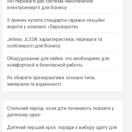
Які переваги дає система накопичення
h
електроенергії для бізнесу
5 причин купити стандартні гаражні секційні
ворота у компанії «Евроворота»
Jetinno JL33A: характеристики, переваги та
особливості для бізнесу
Оборудование для пайки: что необходимо для
комфортной и безопасной работы
Як обирати презервативи: основні типи,
матеріали та відмінності
Стильний період: коли діти починають повзати у
дитячому одязі
Дитячий перший крок: поради з вибору одягу для