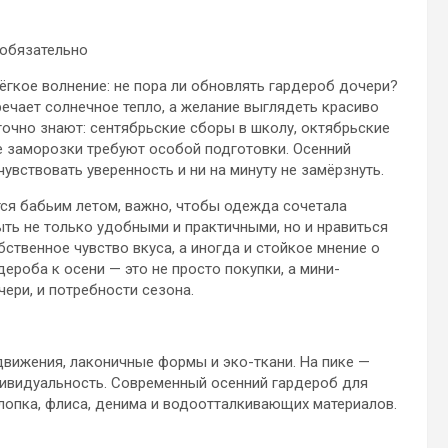
 обязательно
лёгкое волнение: не пора ли обновлять гардероб дочери?
речает солнечное тепло, а желание выглядеть красиво
точно знают: сентябрьские сборы в школу, октябрьские
 заморозки требуют особой подготовки. Осенний
увствовать уверенность и ни на минуту не замёрзнуть.
тся бабьим летом, важно, чтобы одежда сочетала
ть не только удобными и практичными, но и нравиться
бственное чувство вкуса, а иногда и стойкое мнение о
дероба к осени — это не просто покупки, а мини-
ери, и потребности сезона.
движения, лаконичные формы и эко-ткани. На пике —
дивидуальность. Современный осенний гардероб для
хлопка, флиса, денима и водоотталкивающих материалов.