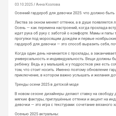
03.10.2025
Анна Козлова
Осенний гардероб для девочки 2025: что должно быть
Листва за окном меняет оттенки, а в душе появляется 
Осень — как перемена настроений, когда прохлада вст
идет рука об руку с заботой о комфорте. Мамы и папы 
прогулки под моросящим дождём и первые ноябрьские
гардероб для девочки — это способ выразить себя, поч
Когда один день начинается с прохлады, а заканчивае
универсальность и индивидуальность. Вещи должны бы
ребёнку. Ведь и у малышей, и у подростков уже есть со
том, что стоит носить. Именно поэтому обновление гар
приключение, в котором важно услышать и желания доч
Тренды осени 2025 в детской моде
В новом сезоне дизайнеры делают ставку на свободу 
мягкие фактуры, приглушённые оттенки и акцент на ин
девочки — это игра с текстурами: сочетание вязаного 
Осенью 2025 актуальны: