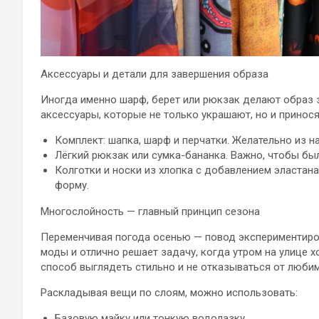
Аксессуары и детали для завершения образа
Иногда именно шарф, берет или рюкзак делают образ з
аксессуары, которые не только украшают, но и принося
Комплект: шапка, шарф и перчатки. Желательно из 
Лёгкий рюкзак или сумка-бананка. Важно, чтобы бы
Колготки и носки из хлопка с добавлением эластана
форму.
Многослойность — главный принцип сезона
Переменчивая погода осенью — повод экспериментиров
моды и отлично решает задачу, когда утром на улице х
способ выглядеть стильно и не отказываться от люби
Раскладывая вещи по слоям, можно использовать:
Базовую майку или тонкую водолазку