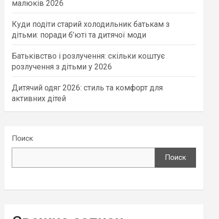
малюків 2026
Куди подіти старий холодильник батькам з
дітьми: поради б’юті та дитячої моди
Батьківство і розлучення: скільки коштує
розлучення з дітьми у 2026
Дитячий одяг 2026: стиль та комфорт для
активних дітей
Поиск
Поиск