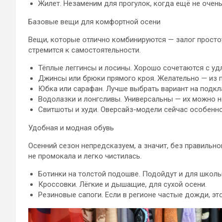
Жилет. Незаменим для прогулок, когда ещё не очень
Базовые вещи для комфортной осени
Вещи, которые отлично комбинируются — залог простот
стремится к самостоятельности.
Тёплые леггинсы и лосины. Хорошо сочетаются с уд
Джинсы или брюки прямого кроя. Желательно — из п
Юбка или сарафан. Лучше выбрать вариант на подкл
Водолазки и лонгсливы. Универсальны — их можно но
Свитшоты и худи. Оверсайз-модели сейчас особенно
Удобная и модная обувь
Осенний сезон непредсказуем, а значит, без правильно
не промокала и легко чистилась.
Ботинки на толстой подошве. Подойдут и для школы,
Кроссовки. Лёгкие и дышащие, для сухой осени.
Резиновые сапоги. Если в регионе частые дожди, это