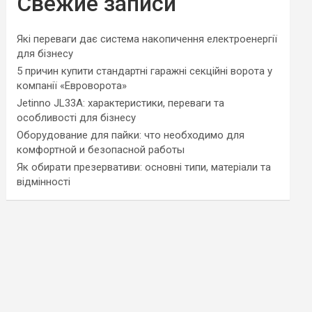
Свежие записи
Які переваги дає система накопичення електроенергії
для бізнесу
5 причин купити стандартні гаражні секційні ворота у
компанії «Евроворота»
Jetinno JL33A: характеристики, переваги та
особливості для бізнесу
Оборудование для пайки: что необходимо для
комфортной и безопасной работы
Як обирати презервативи: основні типи, матеріали та
відмінності