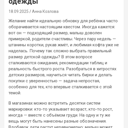
одежды
18.09.2025
Анна Козлова
Желание найти идеальную обновку для ребёнка часто
оборачивается настоящим квестом. Иногда кажется:
вот он — подходящий размер, малыш доволен
примеркой, родители счастливы. Через пару недель —
штанины коротки, рукав жмёт, и любимая кофта уже не
наделась. Почему так сложно выбрать правильный
размер детской одежды? В этом вопросе
сталкиваются ожидания, рекомендации таблиц и
реальность быстрого роста. Разобраться в хитростях
детских размеров, научиться читать бирки и делать
покупки с уверенностью — задача непростая,
особенно для тех, кто впервые сталкивается с этой
темой.
В магазинах можно встретить десятки систем
маркировки: кто-то указывает возраст, кто-то рост,
иногда — вместе с объёмом груди. На одну и ту же
вещь могут быть нанесены разные обозначения.
Вдобавок дети растут неравномерно: малыш может