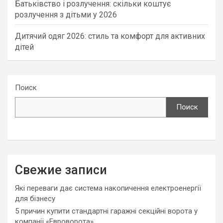
Батьківство і розлучення: скільки коштує
розлучення з дітьми у 2026
Дитячий одяг 2026: стиль та комфорт для активних
дітей
Поиск
Поиск
Свежие записи
Які переваги дає система накопичення електроенергії
для бізнесу
5 причин купити стандартні гаражні секційні ворота у
компанії «Евроворота»