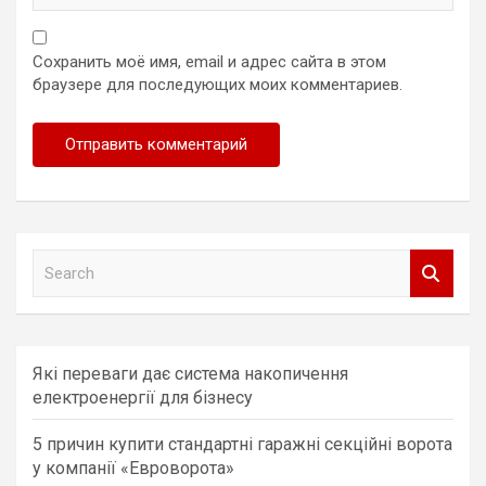
Сохранить моё имя, email и адрес сайта в этом
браузере для последующих моих комментариев.
S
e
a
r
c
Які переваги дає система накопичення
h
електроенергії для бізнесу
5 причин купити стандартні гаражні секційні ворота
у компанії «Евроворота»