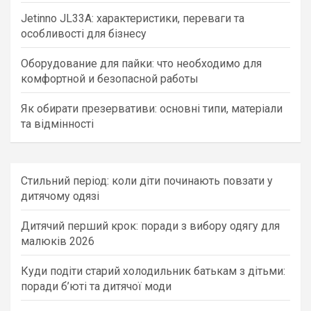
Jetinno JL33A: характеристики, переваги та
особливості для бізнесу
Оборудование для пайки: что необходимо для
комфортной и безопасной работы
Як обирати презервативи: основні типи, матеріали
та відмінності
Стильний період: коли діти починають повзати у
дитячому одязі
Дитячий перший крок: поради з вибору одягу для
малюків 2026
Куди подіти старий холодильник батькам з дітьми:
поради б’юті та дитячої моди