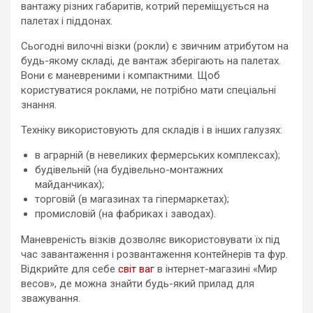
вантажу різних габаритів, котрий переміщується на
палетах і піддонах.
Сьогодні вилочні візки (рокли) є звичним атрибутом на
будь-якому складі, де вантаж зберігають на палетах.
Вони є маневреними і компактними. Щоб
користуватися роклами, не потрібно мати спеціальні
знання.
Техніку використовують для складів і в інших галузях:
в аграрній (в невеликих фермерських комплексах);
будівельній (на будівельно-монтажних
майданчиках);
торговій (в магазинах та гіпермаркетах);
промисловій (на фабриках і заводах).
Маневреність візків дозволяє використовувати їх під
час завантаження і розвантаження контейнерів та фур.
Відкрийте для себе
світ ваг
в інтернет-магазині «Мир
весов», де можна знайти будь-який прилад для
зважування.