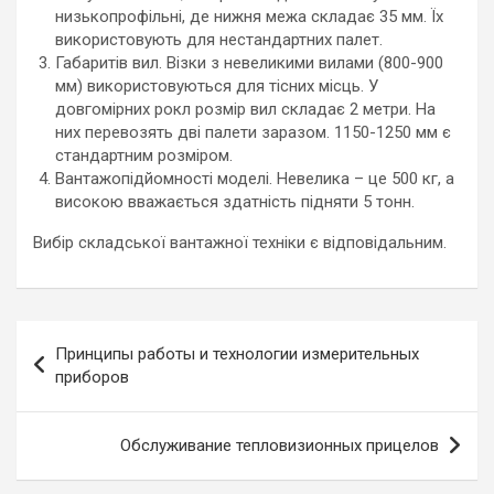
низькопрофільні, де нижня межа складає 35 мм. Їх
використовують для нестандартних палет.
Габаритів вил. Візки з невеликими вилами (800-900
мм) використовуються для тісних місць. У
довгомірних рокл розмір вил складає 2 метри. На
них перевозять дві палети заразом. 1150-1250 мм є
стандартним розміром.
Вантажопідйомності моделі. Невелика – це 500 кг, а
високою вважається здатність підняти 5 тонн.
Вибір складської вантажної техніки є відповідальним.
Навигация
Принципы работы и технологии измерительных
по
приборов
записям
Обслуживание тепловизионных прицелов