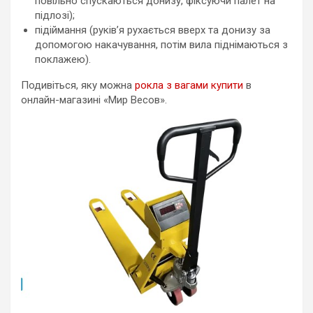
повільно спускаються донизу, фіксуючи палет на
підлозі);
підіймання (руків’я рухається вверх та донизу за
допомогою накачування, потім вила піднімаються з
поклажею).
Подивіться, яку можна
рокла з вагами купити
в
онлайн-магазині «Мир Весов».