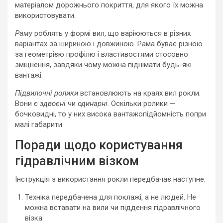
матеріалом дорожнього покриття, для якого їх можна
використовувати.
Раму
роблять у формі вил, що варіюються в різних
варіантах за шириною і довжиною. Рама буває різною
за геометрією профілю і властивостями стосовно
зміцнення, завдяки чому можна піднімати будь-які
вантажі.
Підвилочні ролики
встановлюють на краях вил рокли.
Вони є
здвоєні
чи
одинарні
. Оскільки ролики —
бочковидні, то у них висока вантажопідйомність попри
малі габарити.
Поради щодо користування
гідравлічним візком
Інструкція з використання рокли передбачає наступне.
Техніка передбачена для поклажі, а не людей. Не
можна вставати на вили чи піддення гідравлічного
візка.