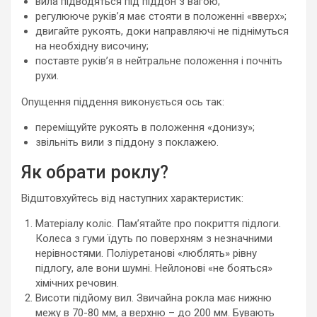
вила підводяться під піддон з вагою;
регулююче руків’я має стояти в положенні «вверх»;
двигайте рукоять, доки направляючі не піднімуться
на необхідну височину;
поставте руків’я в нейтральне положення і почніть
рухи.
Опущення піддення виконується ось так:
переміщуйте рукоять в положення «донизу»;
звільніть вили з піддону з поклажею.
Як обрати роклу?
Відштовхуйтесь від наступних характеристик:
Матеріалу коліс. Пам’ятайте про покриття підлоги.
Колеса з гуми їдуть по поверхням з незначними
нерівностями. Поліуретанові «люблять» рівну
підлогу, але вони шумні. Нейлонові «не бояться»
хімічних речовин.
Висоти підйому вил. Звичайна рокла має нижню
межу в 70-80 мм, а верхню – до 200 мм. Бувають