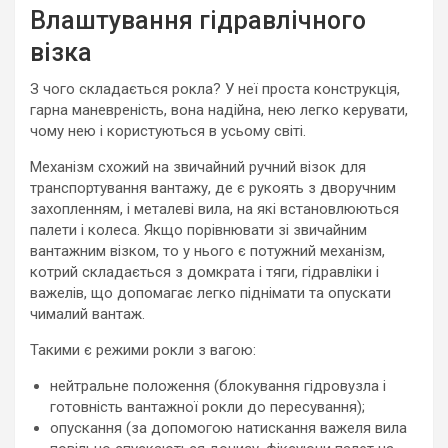
Влаштування гідравлічного
візка
З чого складається рокла? У неї проста конструкція,
гарна маневреність, вона надійна, нею легко керувати,
чому нею і користуються в усьому світі.
Механізм схожий на звичайний ручний візок для
транспортування вантажу, де є рукоять з дворучним
захопленням, і металеві вила, на які встановлюються
палети і колеса. Якщо порівнювати зі звичайним
вантажним візком, то у нього є потужний механізм,
котрий складається з домкрата і тяги, гідравліки і
важелів, що допомагає легко піднімати та опускати
чималий вантаж.
Такими є режими рокли з вагою:
нейтральне положення (блокування гідровузла і
готовність вантажної рокли до пересування);
опускання (за допомогою натискання важеля вила