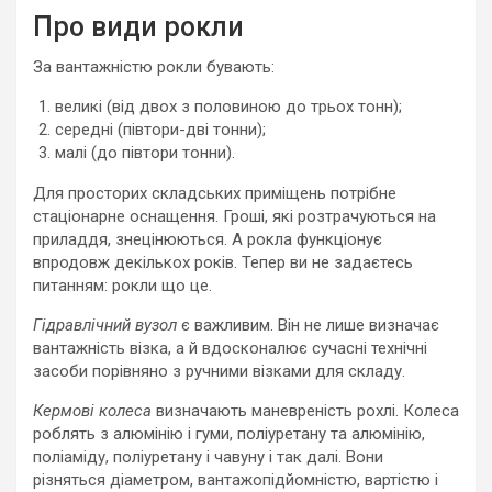
Про види рокли
За вантажністю рокли бувають:
великі (від двох з половиною до трьох тонн);
середні (півтори-дві тонни);
малі (до півтори тонни).
Для просторих складських приміщень потрібне
стаціонарне оснащення. Гроші, які розтрачуються на
приладдя, знецінюються. А рокла функціонує
впродовж декількох років. Тепер ви не задаєтесь
питанням: рокли що це.
Гідравлічний вузол
є важливим. Він не лише визначає
вантажність візка, а й вдосконалює сучасні технічні
засоби порівняно з ручними візками для складу.
Кермові колеса
визначають маневреність рохлі. Колеса
роблять з алюмінію і гуми, поліуретану та алюмінію,
поліаміду, поліуретану і чавуну і так далі. Вони
різняться діаметром, вантажопідйомністю, вартістю і