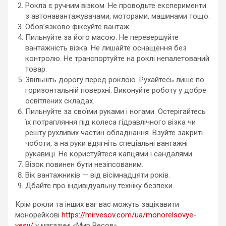
Рокла є ручним візком. Не проводьте експерименти
з автонавантажувачами, моторами, машинами тощо.
Обов’язково фіксуйте вантаж.
Пильнуйте за його масою. Не перевершуйте
вантажність візка. Не лишайте оснащення без
контролю. Не транспортуйте на роклі непалетований
товар.
Звільніть дорогу перед роклою. Рухайтесь лише по
горизонтальній поверхні. Виконуйте роботу у добре
освітлених складах.
Пильнуйте за своїми руками і ногами. Остерігайтесь
їх потрапляння під колеса гідравлічного візка чи
решту рухливих частин обладнання. Взуйте закриті
чоботи, а на руки вдягніть спеціальні вантажні
рукавиці. Не користуйтеся капцями і сандалями.
Візок повинен бути незіпсованим.
Вік вантажників — від вісімнадцяти років.
Дбайте про індивідуальну техніку безпеки.
Крім рокли та інших ваг вас можуть зацікавити
монорейкові
https://mirvesov.com/ua/monorelsovye-
vesy/
у магазині «Мир Весов».