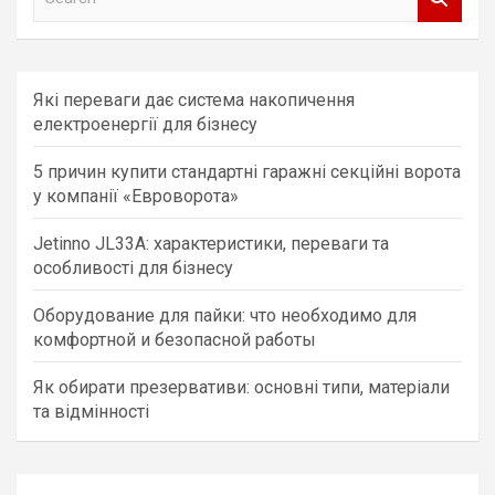
e
a
r
c
Які переваги дає система накопичення
h
електроенергії для бізнесу
5 причин купити стандартні гаражні секційні ворота
у компанії «Евроворота»
Jetinno JL33A: характеристики, переваги та
особливості для бізнесу
Оборудование для пайки: что необходимо для
комфортной и безопасной работы
Як обирати презервативи: основні типи, матеріали
та відмінності