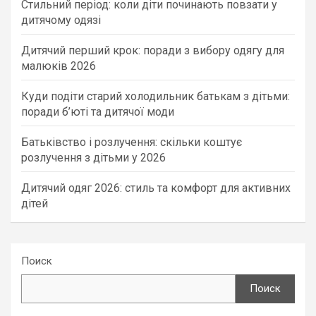
Стильний період: коли діти починають повзати у
дитячому одязі
Дитячий перший крок: поради з вибору одягу для
малюків 2026
Куди подіти старий холодильник батькам з дітьми:
поради б’юті та дитячої моди
Батьківство і розлучення: скільки коштує
розлучення з дітьми у 2026
Дитячий одяг 2026: стиль та комфорт для активних
дітей
Поиск
Поиск