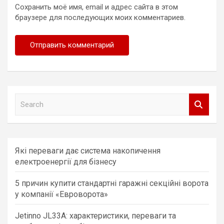
Сохранить моё имя, email и адрес сайта в этом
браузере для последующих моих комментариев.
S
e
a
r
c
Які переваги дає система накопичення
h
електроенергії для бізнесу
5 причин купити стандартні гаражні секційні ворота
у компанії «Евроворота»
Jetinno JL33A: характеристики, переваги та