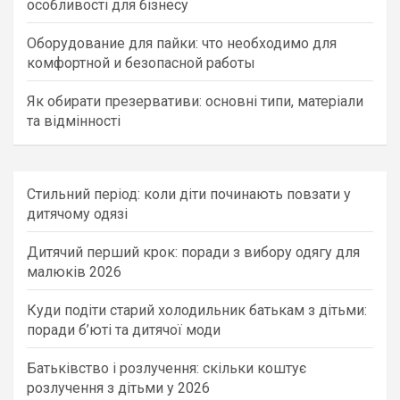
особливості для бізнесу
Оборудование для пайки: что необходимо для
комфортной и безопасной работы
Як обирати презервативи: основні типи, матеріали
та відмінності
Стильний період: коли діти починають повзати у
дитячому одязі
Дитячий перший крок: поради з вибору одягу для
малюків 2026
Куди подіти старий холодильник батькам з дітьми:
поради б’юті та дитячої моди
Батьківство і розлучення: скільки коштує
розлучення з дітьми у 2026