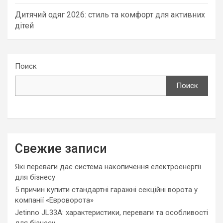
Дитячий одяг 2026: стиль та комфорт для активних
дітей
Поиск
Поиск
Свежие записи
Які переваги дає система накопичення електроенергії
для бізнесу
5 причин купити стандартні гаражні секційні ворота у
компанії «Евроворота»
Jetinno JL33A: характеристики, переваги та особливості
для бізнесу