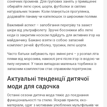
сонячних променів. Для групових занять у приміщенні
обирайте легкі сукні, шорти, футболки зі світлих
натуральних тканин. Коли планується прогулянка,
додавайте панаму чи капелюшок із широкими полями.
Важливий аспект – запобігання перегріву та захист
шкіри від ультрафіолету. Зручні босоніжки або легкі
кеди із закритим носком підійдуть для активних ігор на
майданчику. Бажано взяти із собою запасний
комплект речей: футболку, трусики, легкі шорти.
Часто батьки забувають про змінні речі – у розпал літа
плями від морозива, намоклі речі після ігор із водою чи
пилу неуникні. У таких випадках маленька торбинка із
запасним комплектом стає справжнім порятунком.
Актуальні тенденції дитячої
моди для садочка
Останні сезони дитяча мода тяжіє до поєднання
функціональності та стилю. Яскраві принти, еко-
матеріали, одяг з мотивами улюблених мультфільмів чи