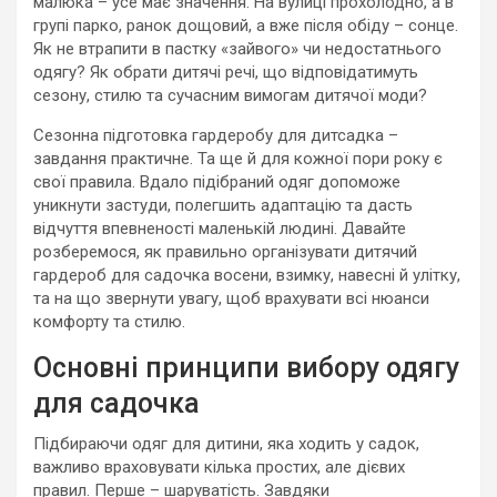
малюка – усе має значення. На вулиці прохолодно, а в
групі парко, ранок дощовий, а вже після обіду – сонце.
Як не втрапити в пастку «зайвого» чи недостатнього
одягу? Як обрати дитячі речі, що відповідатимуть
сезону, стилю та сучасним вимогам дитячої моди?
Сезонна підготовка гардеробу для дитсадка –
завдання практичне. Та ще й для кожної пори року є
свої правила. Вдало підібраний одяг допоможе
уникнути застуди, полегшить адаптацію та дасть
відчуття впевненості маленькій людині. Давайте
розберемося, як правильно організувати дитячий
гардероб для садочка восени, взимку, навесні й улітку,
та на що звернути увагу, щоб врахувати всі нюанси
комфорту та стилю.
Основні принципи вибору одягу
для садочка
Підбираючи одяг для дитини, яка ходить у садок,
важливо враховувати кілька простих, але дієвих
правил. Перше – шаруватість. Завдяки