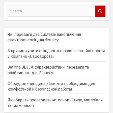
S
e
a
r
c
Які переваги дає система накопичення
h
електроенергії для бізнесу
5 причин купити стандартні гаражні секційні ворота
у компанії «Евроворота»
Jetinno JL33A: характеристики, переваги та
особливості для бізнесу
Оборудование для пайки: что необходимо для
комфортной и безопасной работы
Як обирати презервативи: основні типи, матеріали
та відмінності