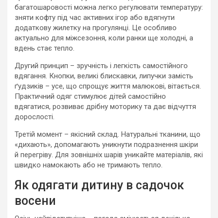
багатошаровості можна легко регулювати температуру:
зняти кофту під час активних ігор або вдягнути
додаткову жилетку на прогулянці. Це особливо
актуально для міжсезоння, коли ранки ще холодні, а
вдень стає тепло.
Другий принцип – зручність і легкість самостійного
вдягання. Кнопки, великі блискавки, липучки замість
ґудзиків – усе, що спрощує життя малюкові, вітається.
Практичний одяг стимулює дітей самостійно
вдягатися, розвиває дрібну моторику та дає відчуття
дорослості.
Третій момент – якісний склад. Натуральні тканини, що
«дихають», допомагають уникнути подразнення шкіри
й перегріву. Для зовнішніх шарів уникайте матеріалів, які
швидко намокають або не тримають тепло.
Як одягати дитину в садочок
восени