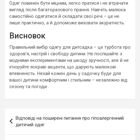
Одяг повинен бути міцним, легко пратися і не втрачати
вигляд після багаторазового прання. Навчіть малюка
самостійно одягатися й складати свої речі – це не
лише практично, а й допоможе виховати акуратність.
Висновок
Правильний вибір одягу для дитсадка – це турбота про
здоров’я, настрій і свободу дитини. Не поспішайте з
модними експериментами на шкоду зручності, але й не
ігноруйте яскраві акценти, що дарують малюкові
впевненість. Нехай кожен день у садочку буде для
вашої дитини комфортним і стильним – незалежно від
сезону та погоди.
Навигация
Відповіді на поширені питання про гіпоалергенний
по
дитячий одяг
записям