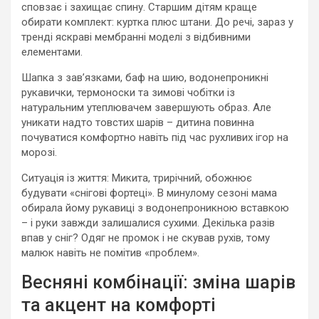
сповзає і захищає спину. Старшим дітям краще
обирати комплект: куртка плюс штани. До речі, зараз у
тренді яскраві мембранні моделі з відбивними
елементами.
Шапка з зав’язками, баф на шию, водонепроникні
рукавички, термоноски та зимові чобітки із
натуральним утеплювачем завершують образ. Але
уникати надто товстих шарів – дитина повинна
почуватися комфортно навіть під час рухливих ігор на
морозі.
Ситуація із життя: Микита, трирічний, обожнює
будувати «снігові фортеці». В минулому сезоні мама
обирала йому рукавиці з водонепроникною вставкою
– і руки завжди залишалися сухими. Декілька разів
впав у сніг? Одяг не промок і не скував рухів, тому
малюк навіть не помітив «проблем».
Весняні комбінації: зміна шарів
та акцент на комфорті