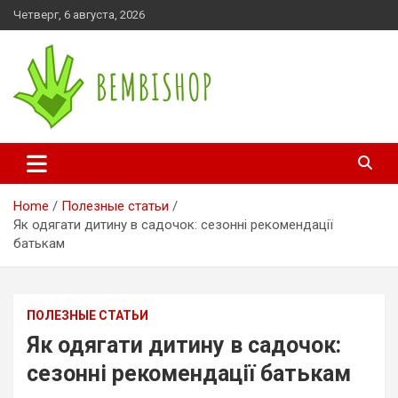
Skip
Четверг, 6 августа, 2026
to
content
bembishop.com.ua
Home
Полезные статьи
Як одягати дитину в садочок: сезонні рекомендації
батькам
ПОЛЕЗНЫЕ СТАТЬИ
Як одягати дитину в садочок:
сезонні рекомендації батькам