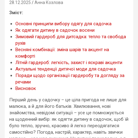
28.12.2025
Анна Козлова
Зміст:
Основні принципи вибору одягу для садочка
Як одягати дитину в садочок восени
Зимовий гардероб для дитсадка: тепло та свобода
рухів
Весняні комбінації: зміна шарів та акцент на
комфорті
Літній гардероб: легкість, захист і яскраві акценти
Актуальні тенденції дитячої моди для садочка
Поради щодо організації гардеробу та догляду за
речами
Висновок
Перший день у садочку – це ціла пригода не лише для
малюка, а й для його батьків. Хвилювання, нові
знайомства, невідомі ситуації – усе це помножується
на щоденний вибір: як одягти дитину в садочок, щоб їй
було тепло, зручно, красиво й легко переодягатися
самостійно? Погода, настрій, характер, навіть звички