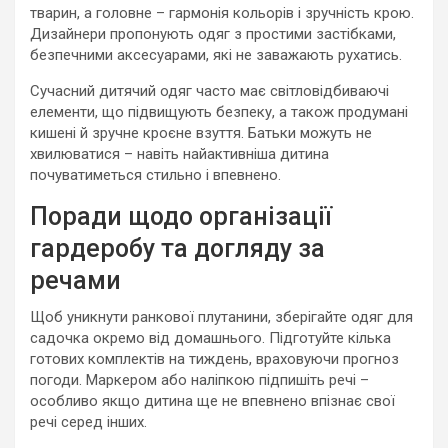
тварин, а головне – гармонія кольорів і зручність крою.
Дизайнери пропонують одяг з простими застібками,
безпечними аксесуарами, які не заважають рухатись.
Сучасний дитячий одяг часто має світловідбиваючі
елементи, що підвищують безпеку, а також продумані
кишені й зручне кроєне взуття. Батьки можуть не
хвилюватися – навіть найактивніша дитина
почуватиметься стильно і впевнено.
Поради щодо організації
гардеробу та догляду за
речами
Щоб уникнути ранкової плутанини, зберігайте одяг для
садочка окремо від домашнього. Підготуйте кілька
готових комплектів на тиждень, враховуючи прогноз
погоди. Маркером або наліпкою підпишіть речі –
особливо якщо дитина ще не впевнено впізнає свої
речі серед інших.