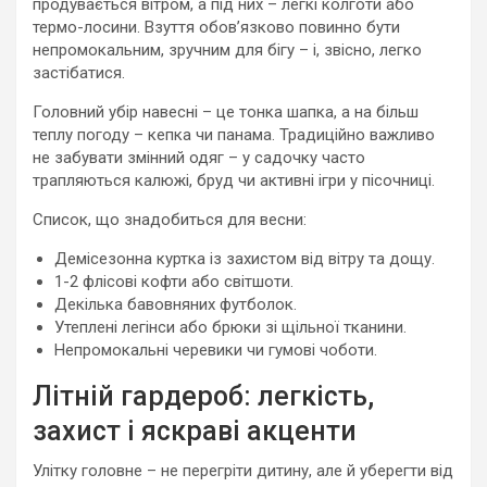
продувається вітром, а під них – легкі колготи або
термо-лосини. Взуття обов’язково повинно бути
непромокальним, зручним для бігу – і, звісно, легко
застібатися.
Головний убір навесні – це тонка шапка, а на більш
теплу погоду – кепка чи панама. Традиційно важливо
не забувати змінний одяг – у садочку часто
трапляються калюжі, бруд чи активні ігри у пісочниці.
Список, що знадобиться для весни:
Демісезонна куртка із захистом від вітру та дощу.
1-2 флісові кофти або світшоти.
Декілька бавовняних футболок.
Утеплені легінси або брюки зі щільної тканини.
Непромокальні черевики чи гумові чоботи.
Літній гардероб: легкість,
захист і яскраві акценти
Улітку головне – не перегріти дитину, але й уберегти від