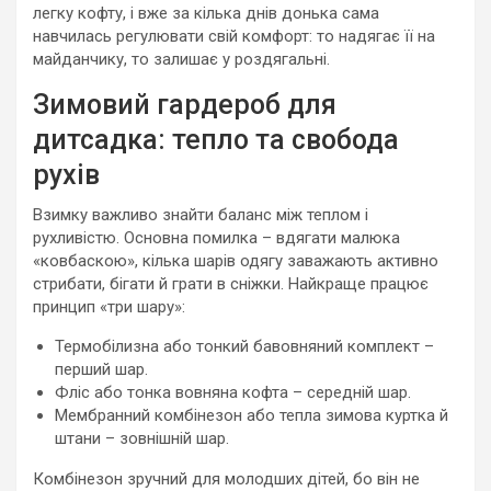
легку кофту, і вже за кілька днів донька сама
навчилась регулювати свій комфорт: то надягає її на
майданчику, то залишає у роздягальні.
Зимовий гардероб для
дитсадка: тепло та свобода
рухів
Взимку важливо знайти баланс між теплом і
рухливістю. Основна помилка – вдягати малюка
«ковбаскою», кілька шарів одягу заважають активно
стрибати, бігати й грати в сніжки. Найкраще працює
принцип «три шару»:
Термобілизна або тонкий бавовняний комплект –
перший шар.
Фліс або тонка вовняна кофта – середній шар.
Мембранний комбінезон або тепла зимова куртка й
штани – зовнішній шар.
Комбінезон зручний для молодших дітей, бо він не