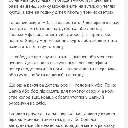
Осінь найпідступніша – погода змінюється декілька
разів на день. Зранку можна вийти на вулицю у теплій
куртці, а вже за годину діти бігають у тонких светрах.
Головний секрет – багатошаровість. Для першого шару
підійде легка бавовняна футболка або лонгслів.
Поверх – флісова кофта, яка добре гріє і пропускає
повітря. Зверху – демісезонна куртка або жилетка, що
захистить від вітру та дощу.
Не забудьте про зручні штани – джинси або утеплені
легінси. Для дівчаток актуальні яскраві сарафани
поверх водолазки. На ноги – непромокальні черевики
або гумові чоботи на легкій підкладці.
Ще одна важлива деталь осені – головний убір. Тонка
шапка або баф підходять для початку сезону, а коли
стає холодніше, краще обрати утеплену шапку й
рукавички на флісі.
Типовий приклад: під час першої прогулянки у вересні
Віра відмовилася знімати куртку, бо боялася
застудитись. Вихователька порадила мати в рюкзаку