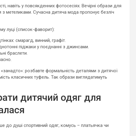
сті, навіть у повсякденних фотосесіях. Вечірні образи для
ки з метеликами. Сучасна дитяча мода пропонує безліч
у луці (список-фаворит):
тінках: смарагд, винний, графіт.
однотонні піджаки у поєднанні з джинсами.
ьні браслети.
часно.
е «занадто»: розбавте формальність деталями з дитячої
мість класичних туфель. Так образи виглядатимуть
рати дитячий одяг для
алася
ьше до душі спортивний одяг, комусь – платьячка чи