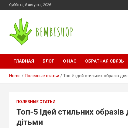
Skip
Суббота, 8 августа, 2026
to
content
bembishop.com.ua
ГЛАВНАЯ
БЛОГ
О НАС
ОБРАТНАЯ СВЯЗЬ
Home
Полезные статьи
Топ-5 ідей стильних образів для
ПОЛЕЗНЫЕ СТАТЬИ
Топ-5 ідей стильних образів 
дітьми