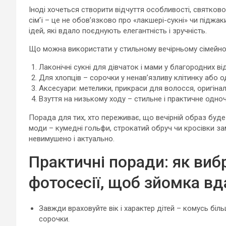
Іноді хочеться створити відчуття особливості, святково
сім’ї – це не обов’язково про «лакшері-сукні» чи піджа
ідей, які вдало поєднують елегантність і зручність.
Що можна використати у стильному вечірньому сімейном
Лаконічні сукні для дівчаток і мами у благородних від
Для хлопців – сорочки у ненав’язливу клітинку або 
Аксесуари: метелики, прикраси для волосся, оригінал
Взуття на низькому ходу – стильне і практичне одно
Порада для тих, хто переживає, що вечірній образ буд
моди – кумедні гольфи, строкатий обруч чи кросівки за
невимушено і актуально.
Практичні поради: як виб
фотосесії, щоб зйомка вд
Завжди враховуйте вік і характер дітей – комусь біл
сорочки.