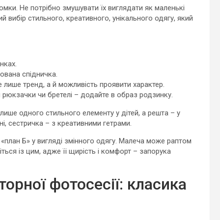
зйомки. Не потрібно змушувати їх виглядати як маленькі
й вибір стильного, креативного, унікального одягу, який
нках.
рована спідничка.
лише тренд, а й можливість проявити характер.
і рюкзачки чи бретелі – додайте в образ родзинку.
лише одного стильного елементу у дітей, а решта – у
ні, сестричка – з креативними гетрами.
«план Б» у вигляді змінного одягу. Малеча може раптом
ться із цим, адже її щирість і комфорт – запорука
торної фотосесії: класика