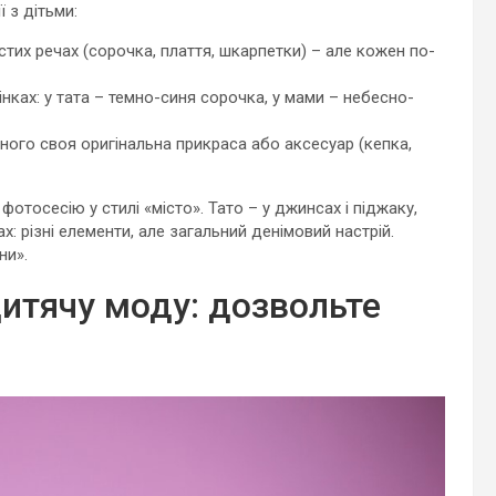
ї з дітьми:
астих речах (сорочка, плаття, шкарпетки) – але кожен по-
інках: у тата – темно-синя сорочка, у мами – небесно-
ного своя оригінальна прикраса або аксесуар (кепка,
отосесію у стилі «місто». Тато – у джинсах і піджаку,
х: різні елементи, але загальний денімовий настрій.
ни».
дитячу моду: дозвольте