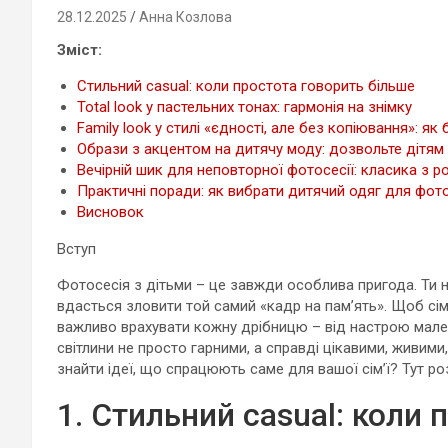
28.12.2025
Анна Козлова
Зміст:
Стильний casual: коли простота говорить більше
Total look у пастельних тонах: гармонія на знімку
Family look у стилі «єдності, але без копіювання»: як
Образи з акцентом на дитячу моду: дозвольте дітям
Вечірній шик для неповторної фотосесії: класика з 
Практичні поради: як вибрати дитячий одяг для фот
Висновок
Вступ
Фотосесія з дітьми – це завжди особлива пригода. Ти н
вдасться зловити той самий «кадр на пам’ять». Щоб сі
важливо врахувати кожну дрібницю – від настрою малеч
світлини не просто гарними, а справді цікавими, живими
знайти ідеї, що спрацюють саме для вашої сім’ї? Тут р
1. Стильний casual: коли