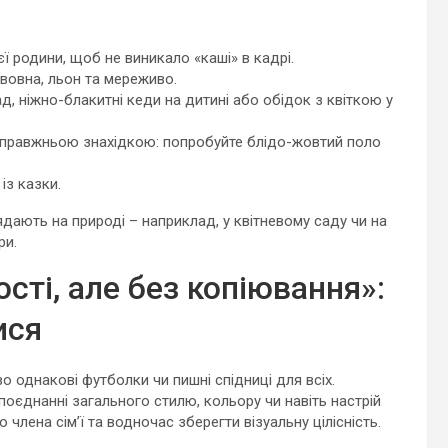
єї родини, щоб не виникало «каші» в кадрі.
вовна, льон та мереживо.
д, ніжно-блакитні кеди на дитині або обідок з квіткою у
 справжньою знахідкою: попробуйте блідо-жовтий поло
із казки.
дають на природі – наприклад, у квітневому саду чи на
ри.
ності, але без копіювання»:
ися
во однакові футболки чи пишні спідниці для всіх.
 поєднанні загального стилю, кольору чи навіть настрій
члена сім’ї та водночас зберегти візуальну цілісність.