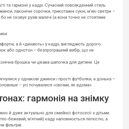
ті та гармонії у кадрі. Сучасний повсякденний стиль
инси, лаконічні сорочки, трикотажні сукні, м’які светри –
 бо не сковує рухів малечі (а вона точно не стоятиме
мки:
фортні, а й «дихають» у кадрі, виглядають дорого.
нок або однотон – безпрограшний вибір, що не
конічна брошка чи цікава шапочка для дитини. Це
ягнулися у однакові джинси і прості футболки, а донька –
оловніше – усі почувалися «своїми, як вдома».
 тонах: гармонія на знімку
жно й дуже актуально для сімейної фотосесії з дітьми.
вітло-бежевий, м’ятний) кадр наповнюється легкістю, а
и фільтрів.