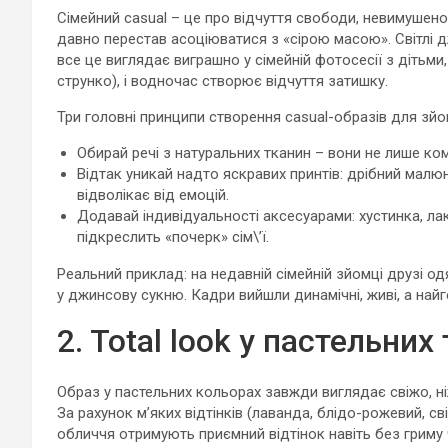
Сімейний casual – це про відчуття свободи, невимушенос
давно перестав асоціюватися з «сірою масою». Світлі дж
все це виглядає виграшно у сімейній фотосесії з дітьми,
струнко), і водночас створює відчуття затишку.
Три головні принципи створення casual-образів для зйо
Обирай речі з натуральних тканин – вони не лише ком
Відтак уникай надто яскравих принтів: дрібний малю
відволікає від емоцій.
Додавай індивідуальності аксесуарами: хустинка, ла
підкреслить «почерк» сім\’ї.
Реальний приклад: на недавній сімейній зйомці друзі од
у джинсову сукню. Кадри вийшли динамічні, живі, а найг
2. Total look у пастельних
Образ у пастельних кольорах завжди виглядає свіжо, ні
За рахунок м’яких відтінків (лаванда, блідо-рожевий, с
обличчя отримують приємний відтінок навіть без гриму ч