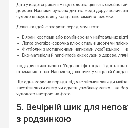
Діти у кадрі справжні – і це головна цінність сімейної 
дорослі. Навпаки, сучасна дитяча мода дарує величезни
чудово вписується у концепцію сімейної зйомки.
Декілька ідей-фаворитів серед мам і тата:
В’язані костюми або комбінезони у нейтральних відті
Легка oversize-сорочка плюс стильні шорти чи пліси
Футболки з мотивуючими написами українською – не 
Еко-матеріали й hand-made аксесуари з дерева, ллян
Іноді для стилістично об’єднаної фотографії достатньо 
стриманих тонах. Наприклад, хлопчик у яскравій бандан
Ще одна корисна порада: під час зйомки завжди майте 
захотіти зняти светр чи одягти улюблену кепку – не борі
чудового настрою на фото.
5. Вечірній шик для непов
з родзинкою