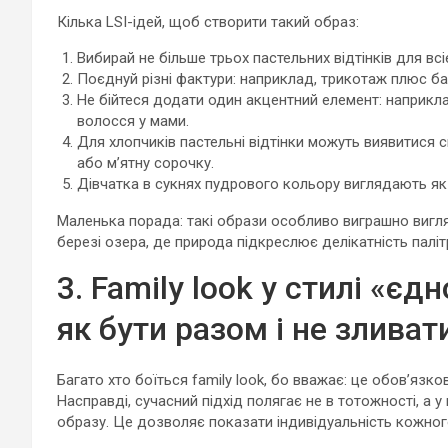
Кілька LSI-ідей, щоб створити такий образ:
Вибирай не більше трьох пастельних відтінків для всі
Поєднуй різні фактури: наприклад, трикотаж плюс ба
Не бійтеся додати один акцентний елемент: наприкла
волосся у мами.
Для хлопчиків пастельні відтінки можуть виявитися
або м’ятну сорочку.
Дівчатка в сукнях пудрового кольору виглядають як 
Маленька порада: такі образи особливо виграшно вигля
березі озера, де природа підкреслює делікатність паліт
3. Family look у стилі «єд
як бути разом і не зливат
Багато хто боїться family look, бо вважає: це обов’язко
Насправді, сучасний підхід полягає не в тотожності, а у
образу. Це дозволяє показати індивідуальність кожного 