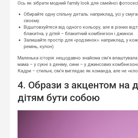
Ось як зібрати модний family look для сімейної фотосесі
Обирайте одну спільну деталь: наприклад, усі у смуг
своєму.
Відштовхуйтеся від одного кольору, але в різних відт
блакитна, у дітей – блакитний комбінезон і джинси.
Залишайте простір для «родзинок»: наприклад, у кож
ремінь, кулон).
Маленька історія: нещодавно знайома сім’я влаштувала ф
мама – у сукні з деніму, сини – у джинсових комбінезона
Кадри – стильні, сім’я виглядає як команда, але не «кло
4. Образи з акцентом на 
дітям бути собою