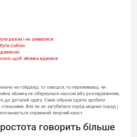
 бути разом і не зливатися
 бути собою
родзинкою
осесії, щоб зйомка вдалася
еначе на гойдалці: то смієшся, то переживаєш, чи
мейна зйомка не обернулася хаосом або розчаруванням,
і до деталей одягу. Саме образи здатні зробити
, стильними. Але як не загубитися серед модних порад і
озпочинається справжній творчий квест.
 простота говорить більше